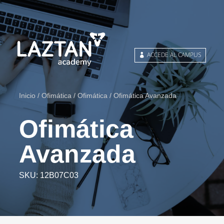
ACCEDE AL CAMPUS
Inicio
/
Ofimática
/
Ofimática
/ Ofimática Avanzada
Ofimática
Avanzada
SKU:
12B07C03