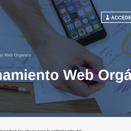
ACCEDE
to Web Orgánico
namiento Web Org
prenderá las claves para la optimización del