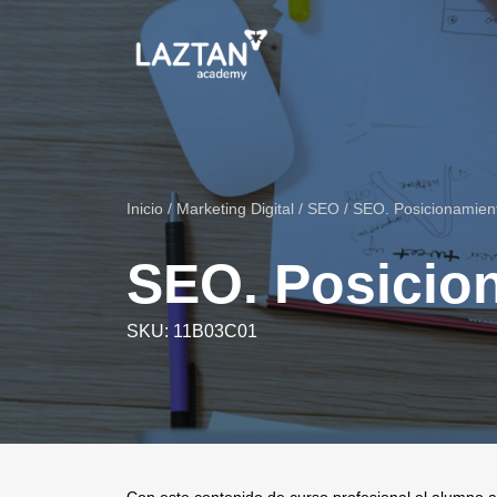
Inicio
/
Marketing Digital
/
SEO
/ SEO. Posicionamien
SEO. Posicio
SKU:
11B03C01
Con este contenido de curso profesional el alumno a