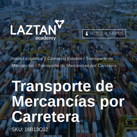
ACCEDE AL CAMPUS
Inicio
/
Logística y Comercio Exterior
/
Transporte de
Mercancías
/ Transporte de Mercancías por Carretera
Transporte de
Mercancías por
Carretera
SKU:
16B13C02