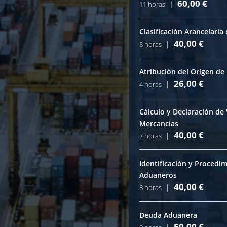
60,00
€
|
11 horas
Clasificación Arancelaria
40,00
€
|
8 horas
Atribución del Origen de
26,00
€
|
4 horas
Cálculo y Declaración de
Mercancías
40,00
€
|
7 horas
Identificación y Procedi
Aduaneros
40,00
€
|
8 horas
Deuda Aduanera
50,00
€