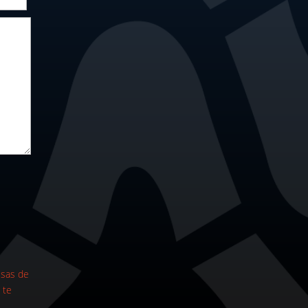
esas de
 te