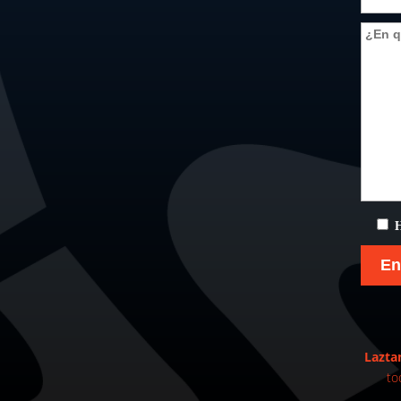
H
Lazta
to