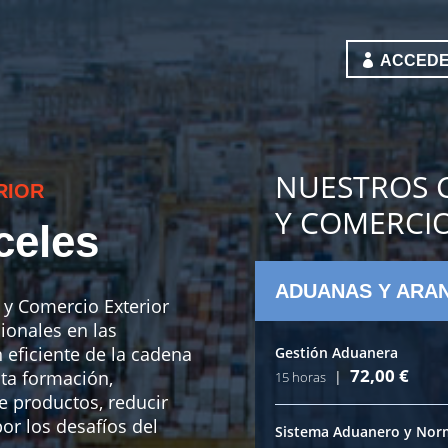
ACCEDE
NUESTROS C
RIOR
Y COMERCIO
celes
ADUANAS Y ARA
 y Comercio Exterior
ionales en las
 eficiente de la cadena
Gestión Aduanera
72,00
€
sta formación,
|
15 horas
e productos, reducir
or los desafíos del
Sistema Aduanero y Norm