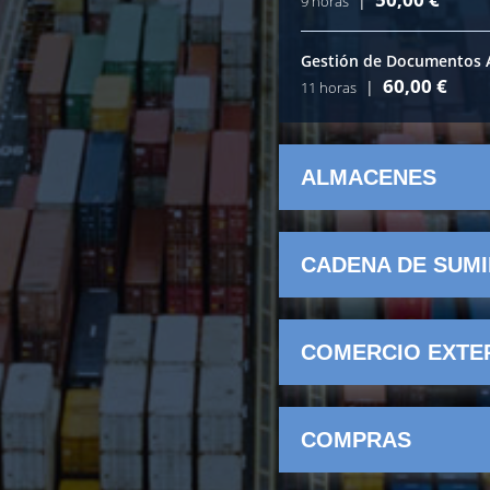
|
9 horas
Gestión de Documentos 
60,00
€
|
11 horas
ALMACENES
CADENA DE SUMI
COMERCIO EXTE
COMPRAS