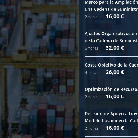
Marco para la Ampliación
una Cadena de Suminist
16,00
€
|
2 horas
Ajustes Organizativos en
de la Cadena de Suminis
32,00
€
|
5 horas
Coste Objetivo de la Cad
26,00
€
|
4 horas
Optimización de Recursos
16,00
€
|
2 horas
Decisión de Apoyo a travé
Modelo basado en la Cad
16,00
€
|
2 horas