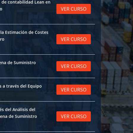
 de contabilidad Lean en
VER CURSO
ro
 la Estimación de Costes
VER CURSO
tro
ena de Suministro
VER CURSO
 a través del Equipo
VER CURSO
s del Análisis del
VER CURSO
ena de Suministro