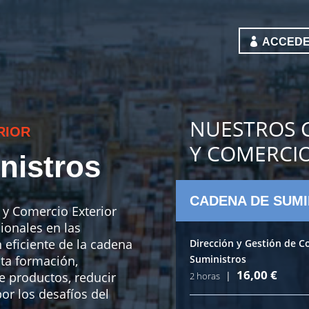
ACCEDE
NUESTROS C
RIOR
Y COMERCIO
nistros
CADENA DE SUMI
 y Comercio Exterior
ionales en las
 eficiente de la cadena
Dirección y Gestión de C
sta formación,
Suministros
16,00
€
e productos, reducir
|
2 horas
or los desafíos del