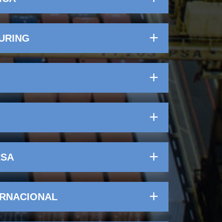
URING
RSA
ERNACIONAL