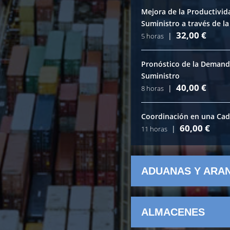
Mejora de la Productivid
Suministro a través de l
32,00
€
|
5 horas
Pronóstico de la Demand
Suministro
40,00
€
|
8 horas
Coordinación en una Cad
60,00
€
|
11 horas
ADUANAS Y ARA
ALMACENES